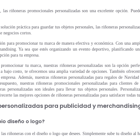
las riñoneras promocionales personalizadas son una excelente opción. Puedes
 solución práctica para guardar tus objetos personales, las riñoneras personaliz
de negocios cortos.
ión para promocionar tu marca de manera efectiva y económica. Con una amplia
handising. Ya sea que estés organizando un evento deportivo, planificando 
opción para tu empresa.
promocionar tu marca, nuestras riñoneras personalizadas son la opción perfe
sa a bajo costo, te ofrecemos una amplia variedad de opciones. También ofrecem
a empresa. Además, nuestras riñoneras personalizadas para regalos de Navidad
esupuesto, nuestras riñoneras promocionales personalizadas para clientes de
ras personalizadas son ideales para llevar tus objetos personales. Personal
ecerte las mejores opciones de riñoneras personalizadas para satisfacer todas t
 personalizadas para publicidad y merchandisin
pio diseño o logo?
r las riñoneras con el diseño o logo que desees. Simplemente sube tu diseño al 