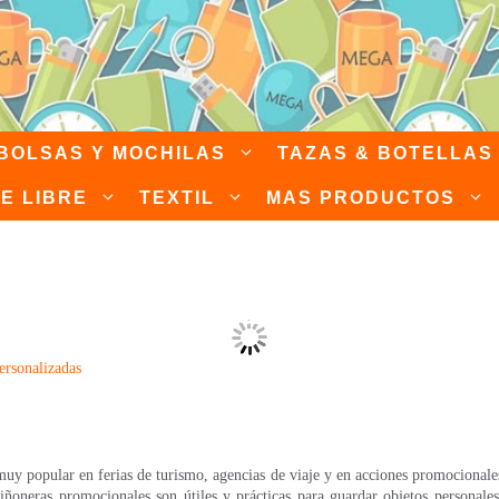
BOLSAS Y MOCHILAS
TAZAS & BOTELLAS
RE LIBRE
TEXTIL
MAS PRODUCTOS
rsonalizadas publicita
sonalizadas
»
Riñoneras personalizadas publicitarias con logo | Desde 1,08€
uy popular en ferias de turismo, agencias de viaje y en acciones promocional
iñoneras promocionales son útiles y prácticas para guardar objetos personale