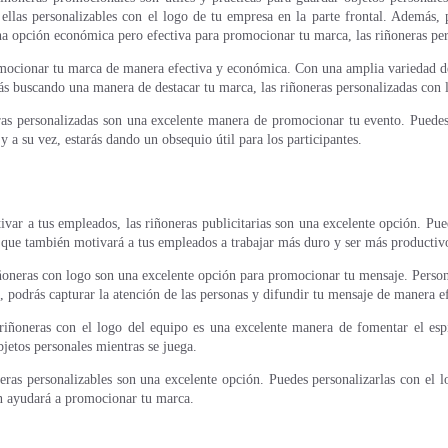
s ellas personalizables con el logo de tu empresa en la parte frontal. Ademá
na opción económica pero efectiva para promocionar tu marca, las riñoneras per
mocionar tu marca de manera efectiva y económica. Con una amplia variedad de e
tás buscando una manera de destacar tu marca, las riñoneras personalizadas con
ras personalizadas son una excelente manera de promocionar tu evento. Puedes p
 a su vez, estarás dando un obsequio útil para los participantes.
var a tus empleados, las riñoneras publicitarias son una excelente opción. Pued
 que también motivará a tus empleados a trabajar más duro y ser más productiv
riñoneras con logo son una excelente opción para promocionar tu mensaje. Person
a, podrás capturar la atención de las personas y difundir tu mensaje de manera ef
 riñoneras con el logo del equipo es una excelente manera de fomentar el es
jetos personales mientras se juega.
neras personalizables son una excelente opción. Puedes personalizarlas con el 
én ayudará a promocionar tu marca.