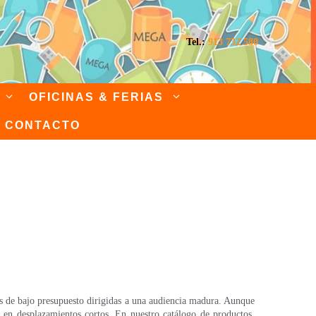
Tel.:
913 732 580
OFICINAS & FERIAS
CONTACTO
rias con logo
es de bajo presupuesto dirigidas a una audiencia madura. Aunque
s en desplazamientos cortos. En nuestro catálogo de productos,