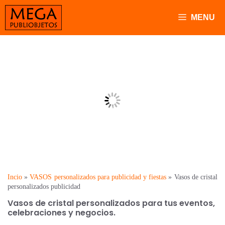
Saltar
al
MENU
contenido
Vasos
personalizados de
cristal y vasos de
vidrio grabados
Incio
»
VASOS personalizados para publicidad y fiestas
»
Vasos de cristal
personalizados publicidad
Vasos de cristal personalizados para tus eventos,
celebraciones y negocios.