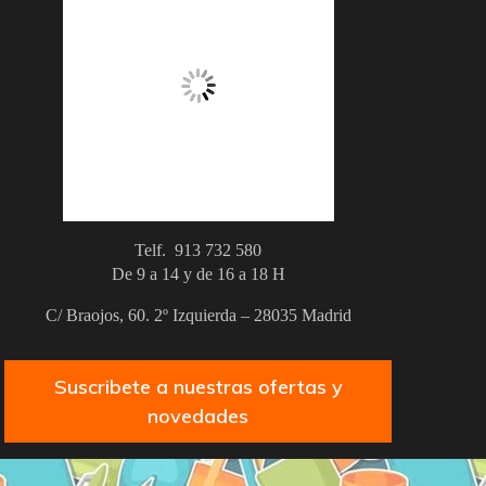
Telf. 913 732 580
De 9 a 14 y de 16 a 18 H
C/ Braojos, 60. 2º Izquierda – 28035 Madrid
Suscribete a nuestras ofertas y
novedades