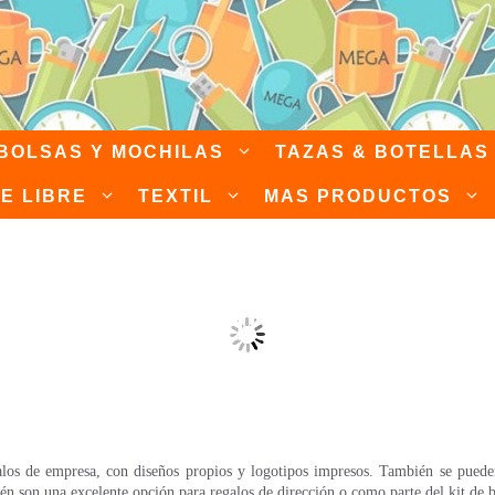
BOLSAS Y MOCHILAS
TAZAS & BOTELLAS
RE LIBRE
TEXTIL
MAS PRODUCTOS
 personalizables para
os de empresa, con diseños propios y logotipos impresos. También se pueden p
bién son una excelente opción para regalos de dirección o como parte del kit de