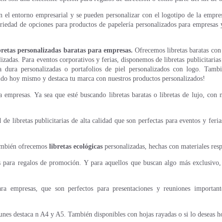
en el entorno empresarial y se pueden personalizar con el logotipo de la empr
edad de opciones para productos de papelería personalizados para empresas y
bretas personalizadas baratas para empresas.
Ofrecemos libretas baratas con
izadas. Para eventos corporativos y ferias, disponemos de libretas publicitarias
pa dura personalizadas o portafolios de piel personalizados con logo. Tam
dido hoy mismo y destaca tu marca con nuestros productos personalizados!
 empresas. Ya sea que esté buscando libretas baratas o libretas de lujo, con 
 libretas publicitarias de alta calidad que son perfectas para eventos y feri
también ofrecemos
libretas ecológicas
personalizadas, hechas con materiales res
s para regalos de promoción. Y para aquellos que buscan algo más exclusivo, 
a empresas, que son perfectos para presentaciones y reuniones importante
nes destaca n A4 y A5. También disponibles con hojas rayadas o si lo deseas hoj