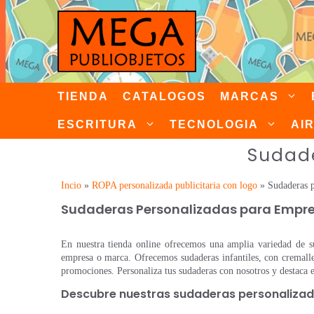
Saltar
al
contenido
TIENDA
CATALOGOS
MARCAS
ESCRITURA
TECNOLOGIA
AI
Sudade
Incio
»
ROPA personalizada publicitaria con logo
»
Sudaderas p
Sudaderas Personalizadas para Empre
En nuestra tienda online ofrecemos una amplia variedad de su
empresa o marca. Ofrecemos sudaderas infantiles, con cremaller
promociones. Personaliza tus sudaderas con nosotros y destaca 
Descubre nuestras sudaderas personaliza