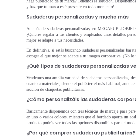
haga publicidad de tu marca? Tenemos la solución. Disponemos de
y haz que tu marca esté presente en todo momento!
Sudaderas personalizadas y mucho más
Además de sudaderas personalizadas, en MEGAPUBLIOBJETOS di
¿Quieres regalar a tus clientes y empleados unos detalles per
mejor se adapte a tus necesidades.
En definitiva, si estás buscando sudaderas personalizadas b
escoger el que mejor se adapte a tu imagen corporativa. ¡No lo
¿Qué tipos de sudaderas personalizadas v
Vendemos una amplia variedad de sudaderas personalizadas, desd
cuanto a materiales, siendo el poliéster el más habitual, aunqu
sección de chaquetas publicitarias.
¿Cómo personalizáis las sudaderas corpor
Basicamente disponemos con tres técnicas de marcaje para person
en uno o varios colores, mientras que el bordado aporta un acaba
producto podrás ver todas las opciones disponibles para el mod
¿Por qué comprar sudaderas publicitarias?