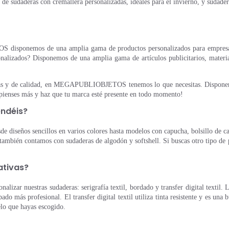
 sudaderas con cremallera personalizadas, ideales para el invierno, y sudadera
sponemos de una amplia gama de productos personalizados para empresas. 
sonalizados? Disponemos de una amplia gama de artículos publicitarios, mater
aratas y de calidad, en MEGAPUBLIOBJETOS tenemos lo que necesitas. Dispon
 pienses más y haz que tu marca esté presente en todo momento!
endéis?
e diseños sencillos en varios colores hasta modelos con capucha, bolsillo de c
e también contamos con sudaderas de algodón y softshell. Si buscas otro tipo de
ativas?
alizar nuestras sudaderas: serigrafía textil, bordado y transfer digital textil.
do más profesional. El transfer digital textil utiliza tinta resistente y es un
elo que hayas escogido.