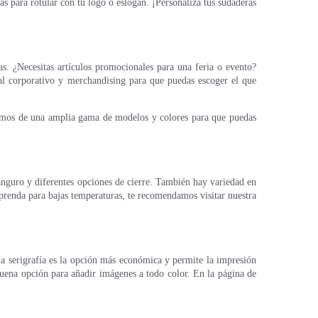
s para rotular con tu logo o eslogan. ¡Personaliza tus sudaderas
¿Necesitas artículos promocionales para una feria o evento?
ial corporativo y merchandising para que puedas escoger el que
emos de una amplia gama de modelos y colores para que puedas
anguro y diferentes opciones de cierre. También hay variedad en
 prenda para bajas temperaturas, te recomendamos visitar nuestra
 La serigrafía es la opción más económica y permite la impresión
a buena opción para añadir imágenes a todo color. En la página de