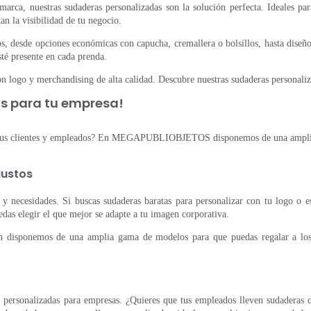
arca, nuestras sudaderas personalizadas son la solución perfecta. Ideales par
an la visibilidad de tu negocio.
, desde opciones económicas con capucha, cremallera o bolsillos, hasta diseñ
sté presente en cada prenda.
n logo y merchandising de alta calidad. Descubre nuestras sudaderas personaliza
s para tu empresa!
ra tus clientes y empleados? En MEGAPUBLIOBJETOS disponemos de una amplia 
gustos
 necesidades. Si buscas sudaderas baratas para personalizar con tu logo o es
as elegir el que mejor se adapte a tu imagen corporativa.
ién disponemos de una amplia gama de modelos para que puedas regalar a los 
nalizadas para empresas. ¿Quieres que tus empleados lleven sudaderas co