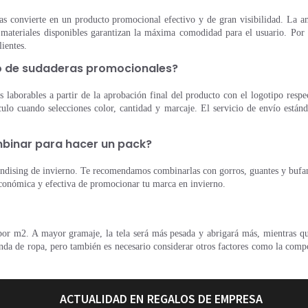
as convierte en un producto promocional efectivo y de gran visibilidad. La am
 materiales disponibles garantizan la máxima comodidad para el usuario. Por 
ientes.
do de sudaderas promocionales?
s laborables a partir de la aprobación final del producto con el logotipo respe
ículo cuando selecciones color, cantidad y marcaje. El servicio de envío estánd
binar para hacer un pack?
dising de invierno. Te recomendamos combinarlas con gorros, guantes y bufand
económica y efectiva de promocionar tu marca en invierno.
o por m2. A mayor gramaje, la tela será más pesada y abrigará más, mientras q
enda de ropa, pero también es necesario considerar otros factores como la compo
ACTUALIDAD EN REGALOS DE EMPRESA