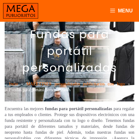
Saltar
al
MENU
contenido
Fundas para
portátil
personalizadas
Incio
»
MALETINES personalizados publicitarios con logo
»
Fundas para portátil personalizadas
Encuentra las mejores
fundas para portátil personalizadas
para regalar
a tus empleados o clientes. Protege sus dispositivos electrónicos con una
funda resistente y personalizada con tu logo o diseño. Tenemos fundas
para portátil de diferentes tamaños y materiales, desde fundas de
neopreno hasta fundas de piel. Además, todas nuestras fundas son
personalizables con diferentes técnicas de impresión. ¡Asegura la