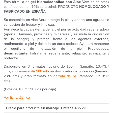
Esta fórmula de
gel hidroalcohólico con Aloe Vera
es de stock
contínuo, con un 70% de alcohol. PRODUCTO
HOMOLOGADO Y
FABRICADO EN ESPAÑA
.
Su contenido en Aloe Vera protege la piel y aporta una agradable
sensación de frescor y limpieza.
Fortalece la capa externa de la piel por su actividad regeneradora
(aporta vitaminas, proteínas y minerales y
estimula la circulación
de la sangre) y protege frente a los agentes externos,
reafirmando la piel y dejando un tacto sedoso. Ayuda a mantener
el equilibrio de hidratación de la piel. Propiedades:
desinfectante
, hidratante, regenerante, relajante, suavizante y
protector.
Disponible en 3 formatos: bolsillo de 100 ml (tamaño: 13,4*3,7
cm),
sobremesa de 500 ml
con dosificador de pulsación (tamaño:
23*6 cm) y gran formato en
garrafa de 5L
(tamaño: 30*19*12
cm).
(Bote de 100ml: 90 uds por caja)
Ver ficha técnica
Precio para producto sin marcaje. Entrega 48/72H.