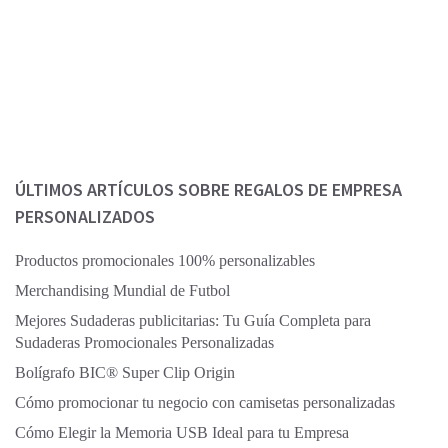
determinada temperatura durante unas horas. Suelen asociarse con el
clima frío y los viajes, que clásicamente se detienen para hacer una pausa
y tomar una taza …
Seguir leyendo
Página
Página
Página
→
ÚLTIMOS ARTÍCULOS SOBRE REGALOS DE EMPRESA
PERSONALIZADOS
Productos promocionales 100% personalizables
Merchandising Mundial de Futbol
Mejores Sudaderas publicitarias: Tu Guía Completa para
Sudaderas Promocionales Personalizadas
Bolígrafo BIC® Super Clip Origin
Cómo promocionar tu negocio con camisetas personalizadas
Cómo Elegir la Memoria USB Ideal para tu Empresa